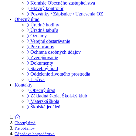
Komisie Obecného zastupiteľstva
Hlavný kontrolór
Pozvánky / Zápisnice / Uznesenia OZ
Obecný úrad
Úradné hodiny
Úradná tabuľa
Oznamy
Verejné obstarávanie
Pre občanov
Ochrana osobných údajov
Zverejňovanie
Dokumenty
Stavebný úrad
Oddelenie životného prostredia
Tlačivá
Kontakty
Obecný úrad
Základná škola, Školský klub
Materská škola
Školská jedáleň
Obecný úrad
Pre občanov
Odpadové hospodárstvo