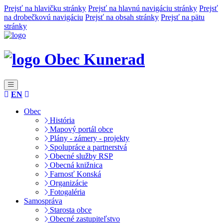
Prejsť na hlavičku stránky
Prejsť na hlavnú navigáciu stránky
Prejsť
na drobečkovú navigáciu
Prejsť na obsah stránky
Prejsť na pätu
stránky
Obec Kunerad
EN
Obec
História
Mapový portál obce
Plány - zámery - projekty
Spolupráce a partnerstvá
Obecné služby RSP
Obecná knižnica
Farnosť Konská
Organizácie
Fotogaléria
Samospráva
Starosta obce
Obecné zastupiteľstvo