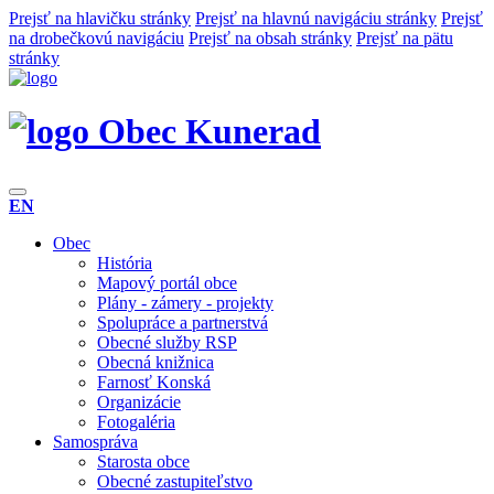
Prejsť na hlavičku stránky
Prejsť na hlavnú navigáciu stránky
Prejsť
na drobečkovú navigáciu
Prejsť na obsah stránky
Prejsť na pätu
stránky
Obec Kunerad
EN
Obec
História
Mapový portál obce
Plány - zámery - projekty
Spolupráce a partnerstvá
Obecné služby RSP
Obecná knižnica
Farnosť Konská
Organizácie
Fotogaléria
Samospráva
Starosta obce
Obecné zastupiteľstvo