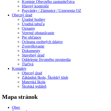
Komisie Obecného zastupiteľstva
Hlavný kontrolór
Pozvánky / Zápisnice / Uznesenia OZ
Obecný úrad
Úradné hodiny
Úradná tabuľa
Oznamy
Verejné obstarávanie
Pre občanov
Ochrana osobných údajov
Zverejňovanie
Dokumenty
Stavebný úrad
Oddelenie životného prostredia
Tlačivá
Kontakty
Obecný úrad
Základná škola, Školský klub
Materská škola
Školská jedáleň
Mapa stránok
Obec