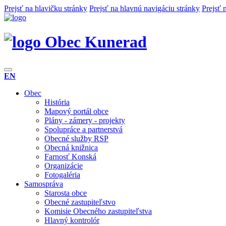
Prejsť na hlavičku stránky
Prejsť na hlavnú navigáciu stránky
Prejsť 
Obec Kunerad
EN
Obec
História
Mapový portál obce
Plány - zámery - projekty
Spolupráce a partnerstvá
Obecné služby RSP
Obecná knižnica
Farnosť Konská
Organizácie
Fotogaléria
Samospráva
Starosta obce
Obecné zastupiteľstvo
Komisie Obecného zastupiteľstva
Hlavný kontrolór