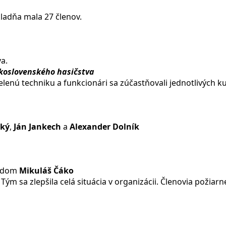
kladňa mala 27 členov.
a.
koslovenského hasičstva
elenú techniku a funkcionári sa zúčastňovali jednotlivých kur
cký
,
Ján Jankech
a
Alexander Dolník
sedom
Mikuláš Čáko
. Tým sa zlepšila celá situácia v organizácii. Členovia požia