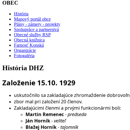
OBEC
História
Mapový portál obce
Plány - zámery - projekty
Spolupráce a partnerstvá
Obecné služby RSP
Obecná knižnica
Farnosť Konská
Organizácie
Fotogaléria
História DHZ
Založenie 15.10. 1929
uskutočnilo sa zakladajúce zhromaždenie dobrovoľn
zbor mal pri založení 20 členov.
Zakladajúcimi členmi a prvými funkcionármi boli:
Martin Remenec
-
predseda
Ján Horník
-
veliteľ
Blažej Horník
-
tajomník