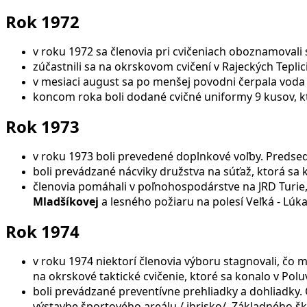
Rok 1972
v roku 1972 sa členovia pri cvičeniach oboznamovali
zúčastnili sa na okrskovom cvičení v Rajeckých Teplic
v mesiaci august sa po menšej povodni čerpala voda
koncom roka boli dodané cvičné uniformy 9 kusov, kt
Rok 1973
v roku 1973 boli prevedené doplnkové voľby. Predse
boli prevádzané nácviky družstva na súťaž, ktorá sa 
členovia pomáhali v poľnohospodárstve na JRD Turie, p
Mladšíkovej
a lesného požiaru na polesí Veľká - Lúka 
Rok 1974
v roku 1974 niektorí členovia výboru stagnovali, čo 
na okrskové taktické cvičenie, ktoré sa konalo v Pol
boli prevádzané preventívne prehliadky a dohliadky.
výstavbe športového areálu / ihrisko/. Základného škol