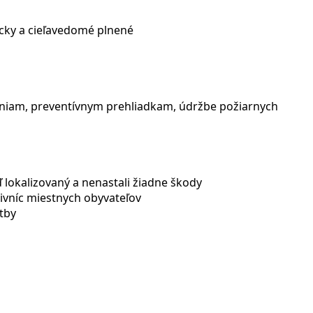
icky a cieľavedomé plnené
čeniam, preventívnym prehliadkam, údržbe požiarnych
 lokalizovaný a nenastali žiadne škody
pivníc miestnych obyvateľov
tby