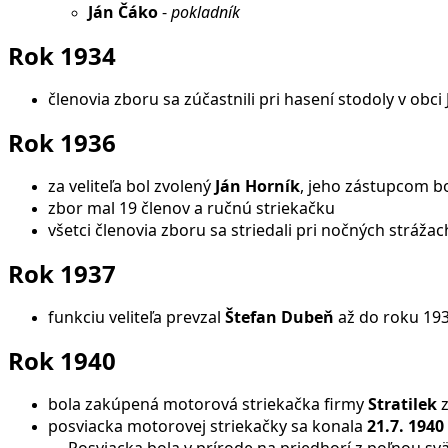
Ján Čáko
-
pokladník
Rok 1934
členovia zboru sa zúčastnili pri hasení stodoly v obci
Rok 1936
za veliteľa bol zvolený
Ján Horník
, jeho zástupcom b
zbor mal 19 členov a ručnú striekačku
všetci členovia zboru sa striedali pri nočných strážac
Rok 1937
funkciu veliteľa prevzal
Štefan Dubeň
až do roku 193
Rok 1940
bola zakúpená motorová striekačka firmy
Stratilek
z
posviacka motorovej striekačky sa konala
21.7. 1940