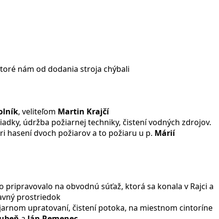
toré nám od dodania stroja chýbali
olník
, veliteľom
Martin Krajčí
iadky, údržba požiarnej techniky, čistení vodných zdrojov.
pri hasení dvoch požiarov a to požiaru u p.
Márií
o pripravovalo na obvodnú súťaž, ktorá sa konala v Rajci a
ravný prostriedok
 jarnom upratovaní, čistení potoka, na miestnom cintoríne
Dubeň
a
Ján Remenec