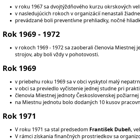
v roku 1967 sa dvojtýždňového kurzu okrskových veli
v nasledujúcich rokoch v organizácií nenastali žiad
prevádzané boli preventívne prehliadky, nočné hliad
Rok 1969 - 1972
v rokoch 1969 - 1972 sa zaoberali členovia Miestnej
strojov, aby boli vždy v pohotovosti.
Rok 1969
v priebehu roku 1969 sa v obci vyskytol malý nepatrn
v obci sa previedlo vyčistenie jednej studne pri pra
členovia Miestnej jednoty Československej požiarnej
na Miestnu jednotu bolo dodaných 10 kusov pracovný
Rok 1971
V roku 1971 sa stal predsedom
František Dubeň
, v
V rámci získania finančných prostriedkov sa organizo