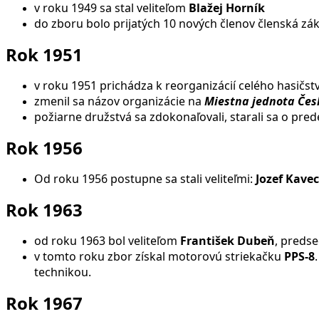
v roku 1949 sa stal veliteľom
Blažej Horník
do zboru bolo prijatých 10 nových členov členská zá
Rok 1951
v roku 1951 prichádza k reorganizácií celého hasičstv
zmenil sa názov organizácie na
Miestna jednota Čes
požiarne družstvá sa zdokonaľovali, starali sa o pred
Rok 1956
Od roku 1956 postupne sa stali veliteľmi:
Jozef Kave
Rok 1963
od roku 1963 bol veliteľom
František Dubeň
, pred
v tomto roku zbor získal motorovú striekačku
PPS-8
technikou.
Rok 1967