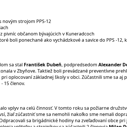
 s novým strojom PPS-12
iach
 z pivníc občanom bývajúcich v Kuneradcoch
oré boli ponechané ako vychádzkové a savice do PPS -12, k
dom sa stal
František Dubeň
, podpredsedom
Alexander D
konala v Zbyňove. Taktiež boli prevádzané preventívne prehl
ri oplocovaní základnej školy v obci. Zúčastnili sme sa aj 
- 15 členov.
malo vplyv na celú činnosť. V tomto roku sa požiarne družstv
uvsí, žiaľ zúčastniť sme sa nemohli nakoľko sme nemali dop
 Odpracovali sa brigádnické hodiny na zveľaďovaní obce pri
enia veliteľov a strojníkov sa zúčastnili 2 členovia
Milan 