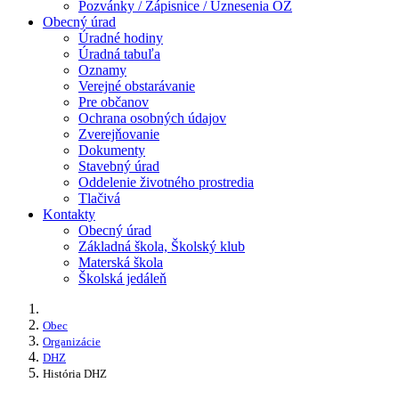
Pozvánky / Zápisnice / Uznesenia OZ
Obecný úrad
Úradné hodiny
Úradná tabuľa
Oznamy
Verejné obstarávanie
Pre občanov
Ochrana osobných údajov
Zverejňovanie
Dokumenty
Stavebný úrad
Oddelenie životného prostredia
Tlačivá
Kontakty
Obecný úrad
Základná škola, Školský klub
Materská škola
Školská jedáleň
Obec
Organizácie
DHZ
História DHZ