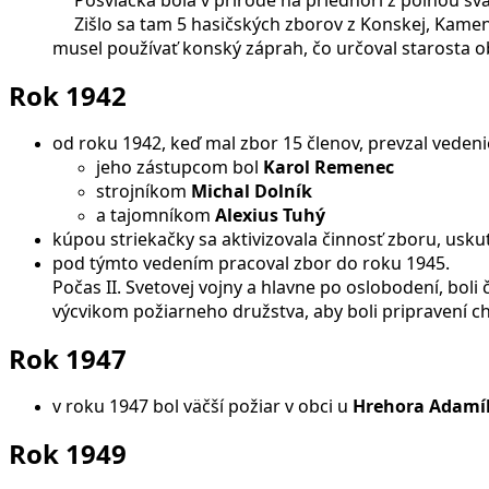
Posviacka bola v prírode na priedhorí z poľnou sv
Zišlo sa tam 5 hasičských zborov z Konskej, Kamenne
musel používať konský záprah, čo určoval starosta o
Rok 1942
od roku 1942, keď mal zbor 15 členov, prevzal veden
jeho zástupcom bol
Karol Remenec
strojníkom
Michal Dolník
a tajomníkom
Alexius Tuhý
kúpou striekačky sa aktivizovala činnosť zboru, usk
pod týmto vedením pracoval zbor do roku 1945.
Počas II. Svetovej vojny a hlavne po oslobodení, boli
výcvikom požiarneho družstva, aby boli pripravení ch
Rok 1947
v roku 1947 bol väčší požiar v obci u
Hrehora Adamí
Rok 1949