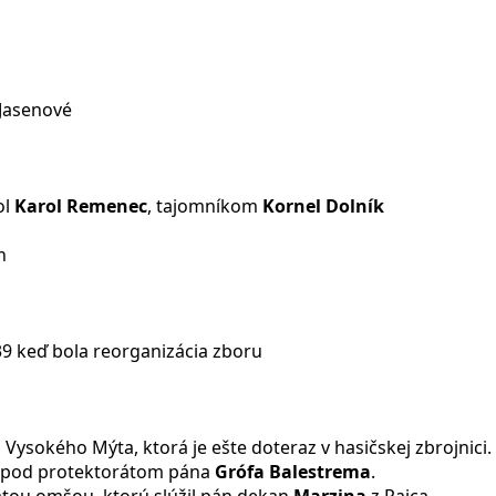
 Jasenové
ol
Karol Remenec
, tajomníkom
Kornel Dolník
h
9 keď bola reorganizácia zboru
 Vysokého Mýta, ktorá je ešte doteraz v hasičskej zbrojnici.
pod protektorátom pána
Grófa Balestrema
.