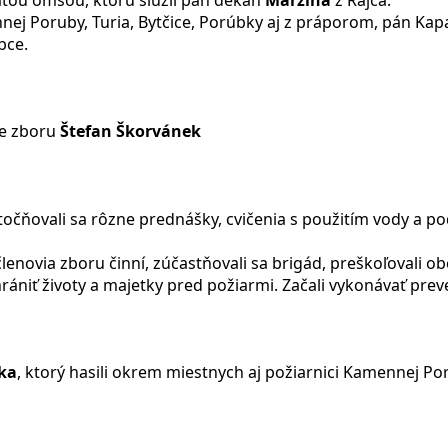
ätou omšou, ktorú slúžil pán dekan
Marzina
z Rajca.
j Poruby, Turia, Bytčice, Porúbky aj z práporom, pán Kapa
bce.
ie zboru
Štefan Škorvánek
utočňovali sa rôzne prednášky, cvičenia s použitím vody a 
 členovia zboru činní, zúčastňovali sa brigád, preškoľovali 
rániť životy a majetky pred požiarmi. Začali vykonávať pre
ka
, ktorý hasili okrem miestnych aj požiarnici Kamennej Poru