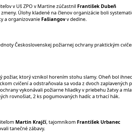
teľov v Uš ZPO v Martine zúčastnil
František Dubeň
ne zmeny. Úlohy kladené na členov organizácie boli systemat
ky a organizovanie
Fašiangov
v dedine.
 jednoty Československej požiarnej ochrany praktickým cvi
ý požiar, ktorý vznikol horením stohu slamy. Oheň bol ihneď
ktickom cvičení a odstraňovala sa voda z dvoch zaplavených 
 ochrany vykonávali požiarne hliadky v priebehu žatvy a mla
ch rovnošiat, 2 ks pogumovaných hadíc a trhací hák.
eliteľom
Martin Krajčí
, tajomníkom
František Urbanec
vali tanečné zábavy.