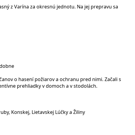
sný z Varína za okresnú jednotu. Na jej prepravu sa
podobne
občanov o hasení požiarov a ochranu pred nimi. Začali s
ventívne prehliadky v domoch a v stodolách.
by, Konskej, Lietavskej Lúčky a Žiliny