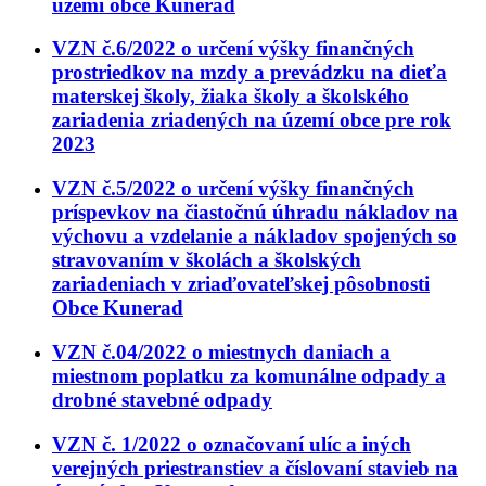
území obce Kunerad
VZN č.6/2022 o určení výšky finančných
prostriedkov na mzdy a prevádzku na dieťa
materskej školy, žiaka školy a školského
zariadenia zriadených na území obce pre rok
2023
VZN č.5/2022 o určení výšky finančných
príspevkov na čiastočnú úhradu nákladov na
výchovu a vzdelanie a nákladov spojených so
stravovaním v školách a školských
zariadeniach v zriaďovateľskej pôsobnosti
Obce Kunerad
VZN č.04/2022 o miestnych daniach a
miestnom poplatku za komunálne odpady a
drobné stavebné odpady
VZN č. 1/2022 o označovaní ulíc a iných
verejných priestranstiev a číslovaní stavieb na