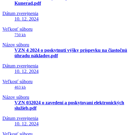
Kunerad.pdf
Dátum zverejnenia
10. 12. 2024
Veľkosť súboru
750 kb
Názov súboru
VZN 4 2024 o poskytnutí výšky príspevku na čiastočnú
úhradu nákladov.pdf
Dátum zverejnenia
10. 12. 2024
Veľkosť súboru
463 kb
Názov súboru
VZN 032024 o zavedení a poskytovaní elektronických
služieb.pdf
Dátum zverejnenia
10. 12. 2024
Veľkosť súboru