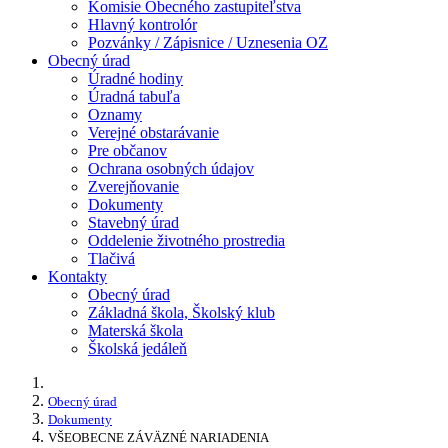
Komisie Obecného zastupiteľstva
Hlavný kontrolór
Pozvánky / Zápisnice / Uznesenia OZ
Obecný úrad
Úradné hodiny
Úradná tabuľa
Oznamy
Verejné obstarávanie
Pre občanov
Ochrana osobných údajov
Zverejňovanie
Dokumenty
Stavebný úrad
Oddelenie životného prostredia
Tlačivá
Kontakty
Obecný úrad
Základná škola, Školský klub
Materská škola
Školská jedáleň
Obecný úrad
Dokumenty
VŠEOBECNE ZÁVÄZNÉ NARIADENIA