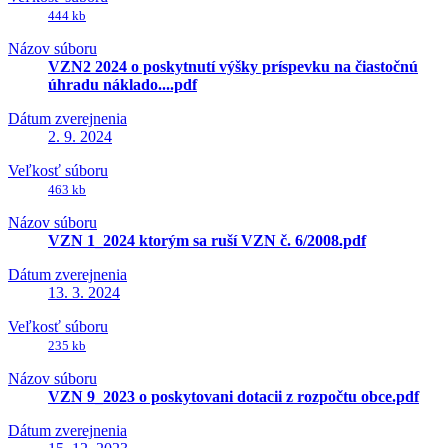
444 kb
Názov súboru
VZN2 2024 o poskytnutí výšky príspevku na čiastočnú
úhradu náklado....pdf
Dátum zverejnenia
2. 9. 2024
Veľkosť súboru
463 kb
Názov súboru
VZN 1_2024 ktorým sa ruší VZN č. 6/2008.pdf
Dátum zverejnenia
13. 3. 2024
Veľkosť súboru
235 kb
Názov súboru
VZN 9_2023 o poskytovani dotacii z rozpočtu obce.pdf
Dátum zverejnenia