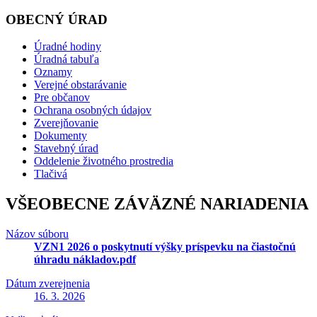
OBECNÝ ÚRAD
Úradné hodiny
Úradná tabuľa
Oznamy
Verejné obstarávanie
Pre občanov
Ochrana osobných údajov
Zverejňovanie
Dokumenty
Stavebný úrad
Oddelenie životného prostredia
Tlačivá
VŠEOBECNE ZÁVÄZNÉ NARIADENIA
Názov súboru
VZN1 2026 o poskytnutí výšky príspevku na čiastočnú
úhradu nákladov.pdf
Dátum zverejnenia
16. 3. 2026