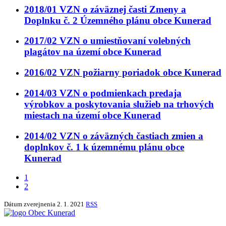
2018/01 VZN o záväznej časti Zmeny a
Doplnku č. 2 Územného plánu obce Kunerad
2017/02 VZN o umiestňovaní volebných
plagátov na území obce Kunerad
2016/02 VZN požiarny poriadok obce Kunerad
2014/03 VZN o podmienkach predaja
výrobkov a poskytovania služieb na trhových
miestach na území obce Kunerad
2014/02 VZN o záväzných častiach zmien a
doplnkov č. 1 k územnému plánu obce
Kunerad
1
2
Dátum zverejnenia
2. 1. 2021
RSS