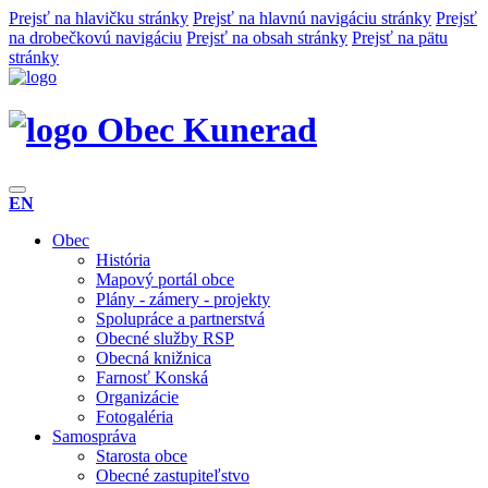
Prejsť na hlavičku stránky
Prejsť na hlavnú navigáciu stránky
Prejsť
na drobečkovú navigáciu
Prejsť na obsah stránky
Prejsť na pätu
stránky
Obec Kunerad
EN
Obec
História
Mapový portál obce
Plány - zámery - projekty
Spolupráce a partnerstvá
Obecné služby RSP
Obecná knižnica
Farnosť Konská
Organizácie
Fotogaléria
Samospráva
Starosta obce
Obecné zastupiteľstvo