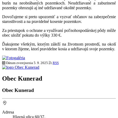
burín na neobrábaných pozemkoch. Neudržiavané a zaburinené
pozemky ohrozujú aj iné udržiavané okolité pozemky.
Dovoľujeme si preto upozorniť a vyzvať občanov na zabezpečenie
starostlivosti a na pravidelné kosenie pozemkov.
Za priestupok o ochrane a využívaní poľnohospodárskej pôdy môže
obec uložiť pokutu do výšky 330 €.
Ďakujeme všetkým, ktorým záleží na životnom prostredí, na okolí
v ktorom žijeme, ktorí pravidelne kosia a udržiavajú svoje pozemky.
Dátum zverejnenia
5. 9. 2025
RSS
Obec Kunerad
Obec Kunerad
Adresa
Hlavná ulica 60/37,