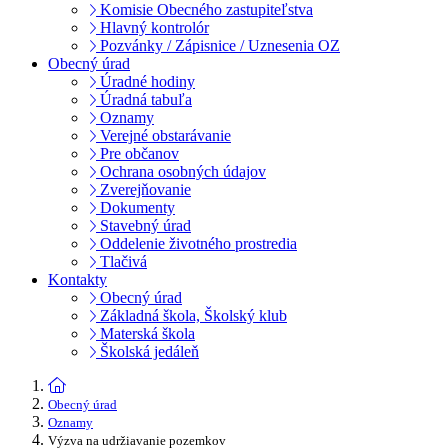
Komisie Obecného zastupiteľstva
Hlavný kontrolór
Pozvánky / Zápisnice / Uznesenia OZ
Obecný úrad
Úradné hodiny
Úradná tabuľa
Oznamy
Verejné obstarávanie
Pre občanov
Ochrana osobných údajov
Zverejňovanie
Dokumenty
Stavebný úrad
Oddelenie životného prostredia
Tlačivá
Kontakty
Obecný úrad
Základná škola, Školský klub
Materská škola
Školská jedáleň
Obecný úrad
Oznamy
Výzva na udržiavanie pozemkov