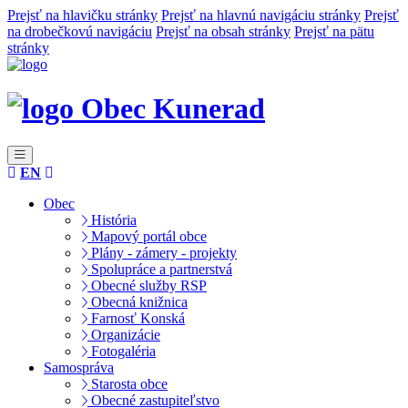
Prejsť na hlavičku stránky
Prejsť na hlavnú navigáciu stránky
Prejsť
na drobečkovú navigáciu
Prejsť na obsah stránky
Prejsť na pätu
stránky
Obec Kunerad
EN
Obec
História
Mapový portál obce
Plány - zámery - projekty
Spolupráce a partnerstvá
Obecné služby RSP
Obecná knižnica
Farnosť Konská
Organizácie
Fotogaléria
Samospráva
Starosta obce
Obecné zastupiteľstvo