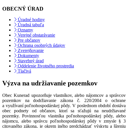
OBECNÝ ÚRAD
Úradné hodiny
Úradná tabuľa
Oznamy
Verejné obstarávanie
Pre občanov
Ochrana osobných údajov
Zverejňovanie
Dokumenty
Stavebný úrad
Oddelenie životného prostredia
Tlačivá
Výzva na udržiavanie pozemkov
Obec Kunerad upozorňuje vlastníkov, alebo nájomcov a správcov
pozemkov na dodržiavanie zákona č. 220/2004 o ochrane
a využívaní poľnohospodárskej pôdy. V poslednom období dostáva
obec podnety od občanov, ktorí sa sťažujú na neudržiavané
pozemky. Povinnosťou vlastníka poľnohospodárskej pôdy, alebo
nájomcu, alebo správcu poľnohospodárskej pôdy v zmysle § 3
citovaného zákona, je okrem iného predchádzať výskytu a šíreniu