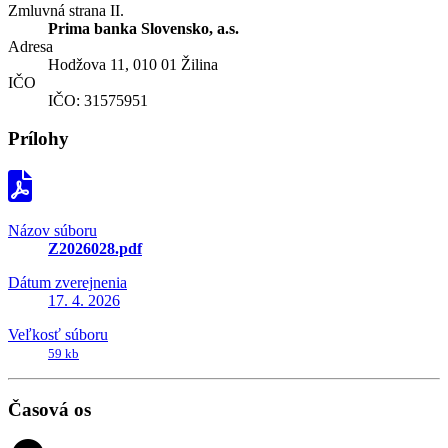
Zmluvná strana II.
Prima banka Slovensko, a.s.
Adresa
Hodžova 11, 010 01 Žilina
IČO
IČO: 31575951
Prílohy
Názov súboru
Z2026028.pdf
Dátum zverejnenia
17. 4. 2026
Veľkosť súboru
59 kb
Časová os