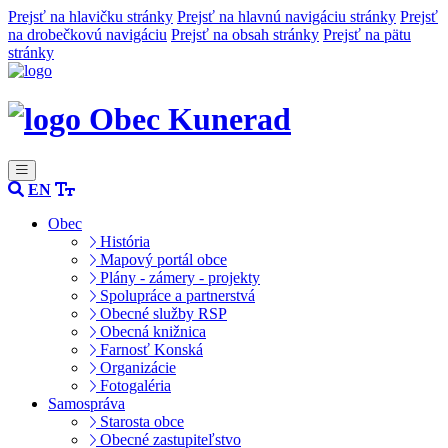
Prejsť na hlavičku stránky
Prejsť na hlavnú navigáciu stránky
Prejsť
na drobečkovú navigáciu
Prejsť na obsah stránky
Prejsť na pätu
stránky
Obec Kunerad
EN
Obec
História
Mapový portál obce
Plány - zámery - projekty
Spolupráce a partnerstvá
Obecné služby RSP
Obecná knižnica
Farnosť Konská
Organizácie
Fotogaléria
Samospráva
Starosta obce
Obecné zastupiteľstvo