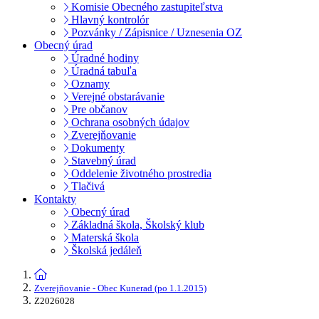
Komisie Obecného zastupiteľstva
Hlavný kontrolór
Pozvánky / Zápisnice / Uznesenia OZ
Obecný úrad
Úradné hodiny
Úradná tabuľa
Oznamy
Verejné obstarávanie
Pre občanov
Ochrana osobných údajov
Zverejňovanie
Dokumenty
Stavebný úrad
Oddelenie životného prostredia
Tlačivá
Kontakty
Obecný úrad
Základná škola, Školský klub
Materská škola
Školská jedáleň
Zverejňovanie - Obec Kunerad (po 1.1.2015)
Z2026028