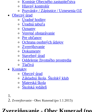
Komisie Obecného zastupiteľstva
Hlavný kontrolór
Pozvánky / Zápisnice / Uznesenia OZ
Obecný úrad
Úradné hodiny
Úradná tabuľa
Oznamy
Verejné obstarávanie
Pre občanov
Ochrana osobných údajov
Zverejňovanie
Dokumenty
Stavebný úrad
Oddelenie životného prostredia
Tlačivá
Kontakty
Obecný úrad
Základná škola, Školský klub
Materská škola
Školská jedáleň
Zverejňovanie - Obec Kunerad (po 1.1.2015)
Zverejňovanie - Obec Kunerad (po