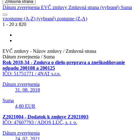
Zmluvná strana
Dátum zverejnenia
EVČ zmluvy
Zmluvná strana
(vybrané)
Suma
vzostupne (A-Z)
(vybrané)
zostupne (Z-A)
1 - 20 z 820
EVČ zmluvy - Názov zmluvy / Zmluvná strana
Dátum zverejnenia / Suma
Rok 2018-34 - Zmluva o dielo-preprava a zneškodňovanie
odpadu 200108 a 200125
IČO: 51751771 /
4NAT s.r.o.
Dátum zverejnenia
31. 08. 2018
Suma
4,80 EUR
Z2021004 - Dodatok k zmluve Z2021003
IČO: 47607793 /
ADOS LÚČ, s. r. o.
Dátum zverejnenia
24. 02. 2021