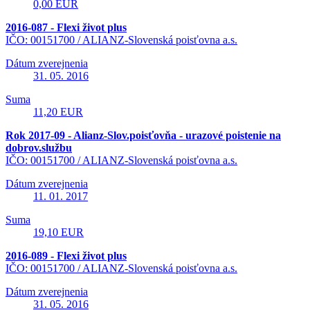
0,00 EUR
2016-087 - Flexi život plus
IČO: 00151700 /
ALIANZ-Slovenská poisťovna a.s.
Dátum zverejnenia
31. 05. 2016
Suma
11,20 EUR
Rok 2017-09 - Alianz-Slov.poisťovňa - urazové poistenie na
dobrov.službu
IČO: 00151700 /
ALIANZ-Slovenská poisťovna a.s.
Dátum zverejnenia
11. 01. 2017
Suma
19,10 EUR
2016-089 - Flexi život plus
IČO: 00151700 /
ALIANZ-Slovenská poisťovna a.s.
Dátum zverejnenia
31. 05. 2016