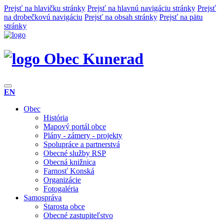
Prejsť na hlavičku stránky
Prejsť na hlavnú navigáciu stránky
Prejsť
na drobečkovú navigáciu
Prejsť na obsah stránky
Prejsť na pätu
stránky
Obec Kunerad
EN
Obec
História
Mapový portál obce
Plány - zámery - projekty
Spolupráce a partnerstvá
Obecné služby RSP
Obecná knižnica
Farnosť Konská
Organizácie
Fotogaléria
Samospráva
Starosta obce
Obecné zastupiteľstvo