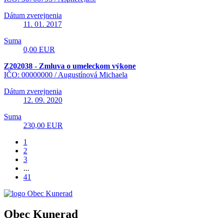
Dátum zverejnenia
11. 01. 2017
Suma
0,00 EUR
Z202038 - Zmluva o umeleckom výkone
IČO: 00000000 /
Augustínová Michaela
Dátum zverejnenia
12. 09. 2020
Suma
230,00 EUR
1
2
3
...
41
Obec Kunerad