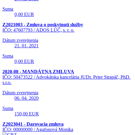
Suma
0,00 EUR
Z2021003 - Zmluva o poskytnutí služby
IČO: 47607793 /
ADOS LÚČ, s. r. o.
Dátum zverejnenia
21. 01. 2021
Suma
0,00 EUR
2020-08 - MANDÁTNA ZMLUVA
IČO: 50473522 /
Advokátska kancelária JUDr. Peter Strapáč, PhD.
s.r.o.
Dátum zverejnenia
06. 04. 2020
Suma
150,00 EUR
Z2023041 - Darovacia zmluva
IČO: 00000000 /
Agafonová Monika