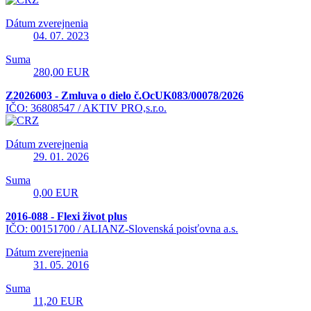
Dátum zverejnenia
04. 07. 2023
Suma
280,00 EUR
Z2026003 - Zmluva o dielo č.OcUK083/00078/2026
IČO: 36808547 /
AKTIV PRO,s.r.o.
Dátum zverejnenia
29. 01. 2026
Suma
0,00 EUR
2016-088 - Flexi život plus
IČO: 00151700 /
ALIANZ-Slovenská poisťovna a.s.
Dátum zverejnenia
31. 05. 2016
Suma
11,20 EUR