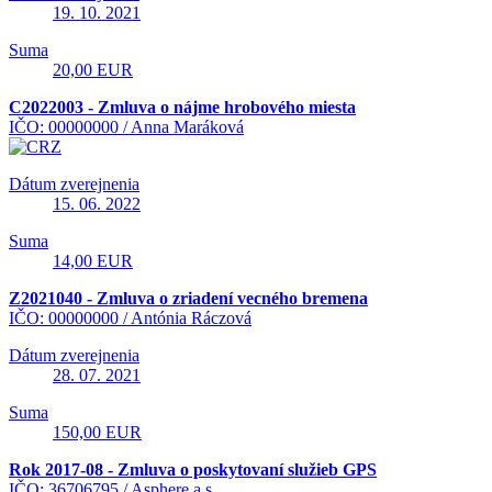
19. 10. 2021
Suma
20,00 EUR
C2022003 - Zmluva o nájme hrobového miesta
IČO: 00000000 /
Anna Maráková
Dátum zverejnenia
15. 06. 2022
Suma
14,00 EUR
Z2021040 - Zmluva o zriadení vecného bremena
IČO: 00000000 /
Antónia Ráczová
Dátum zverejnenia
28. 07. 2021
Suma
150,00 EUR
Rok 2017-08 - Zmluva o poskytovaní služieb GPS
IČO: 36706795 /
Asphere,a.s.