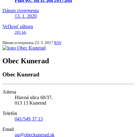
Plan KC na II. pol 2017.pdf
Dátum zverejnenia
13. 1. 2020
Veľkosť súboru
201 kb
Dátum zverejnenia
23. 3. 2017
RSS
Obec Kunerad
Obec Kunerad
Adresa
Hlavná ulica 60/37,
013 13 Kunerad
Telefón
041/549 37 13
Email
ou@obeckunerad.sk