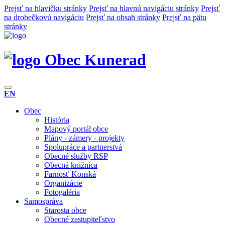
Prejsť na hlavičku stránky
Prejsť na hlavnú navigáciu stránky
Prejsť
na drobečkovú navigáciu
Prejsť na obsah stránky
Prejsť na pätu
stránky
Obec Kunerad
EN
Obec
História
Mapový portál obce
Plány - zámery - projekty
Spolupráce a partnerstvá
Obecné služby RSP
Obecná knižnica
Farnosť Konská
Organizácie
Fotogaléria
Samospráva
Starosta obce
Obecné zastupiteľstvo