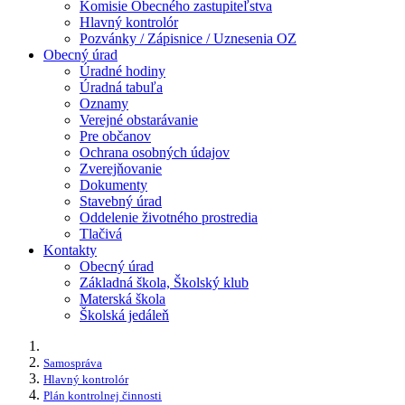
Komisie Obecného zastupiteľstva
Hlavný kontrolór
Pozvánky / Zápisnice / Uznesenia OZ
Obecný úrad
Úradné hodiny
Úradná tabuľa
Oznamy
Verejné obstarávanie
Pre občanov
Ochrana osobných údajov
Zverejňovanie
Dokumenty
Stavebný úrad
Oddelenie životného prostredia
Tlačivá
Kontakty
Obecný úrad
Základná škola, Školský klub
Materská škola
Školská jedáleň
Samospráva
Hlavný kontrolór
Plán kontrolnej činnosti