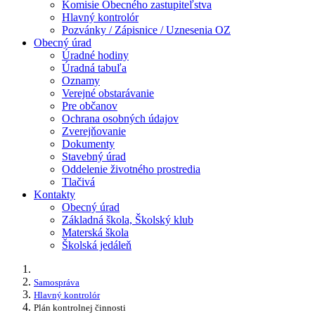
Komisie Obecného zastupiteľstva
Hlavný kontrolór
Pozvánky / Zápisnice / Uznesenia OZ
Obecný úrad
Úradné hodiny
Úradná tabuľa
Oznamy
Verejné obstarávanie
Pre občanov
Ochrana osobných údajov
Zverejňovanie
Dokumenty
Stavebný úrad
Oddelenie životného prostredia
Tlačivá
Kontakty
Obecný úrad
Základná škola, Školský klub
Materská škola
Školská jedáleň
Samospráva
Hlavný kontrolór
Plán kontrolnej činnosti