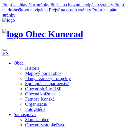
Prejsť na hlavičku stránky
Prejsť na hlavnú navigáciu stránky
Prejsť
na drobečkovú navigáciu
Prejsť na obsah stránky
Prejsť na pätu
stránky
Obec Kunerad
EN
Obec
História
Mapový portál obce
Plány - zámery - projekty
Spolupráce a partnerstvá
Obecné služby RSP
Obecná knižnica
Farnosť Konská
Organizácie
Fotogaléria
Samospráva
Starosta obce
Obecné zastupiteľstvo