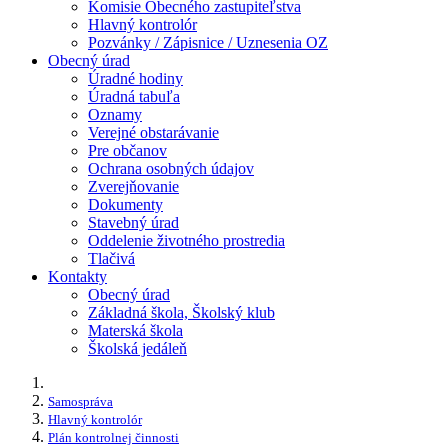
Komisie Obecného zastupiteľstva
Hlavný kontrolór
Pozvánky / Zápisnice / Uznesenia OZ
Obecný úrad
Úradné hodiny
Úradná tabuľa
Oznamy
Verejné obstarávanie
Pre občanov
Ochrana osobných údajov
Zverejňovanie
Dokumenty
Stavebný úrad
Oddelenie životného prostredia
Tlačivá
Kontakty
Obecný úrad
Základná škola, Školský klub
Materská škola
Školská jedáleň
Samospráva
Hlavný kontrolór
Plán kontrolnej činnosti