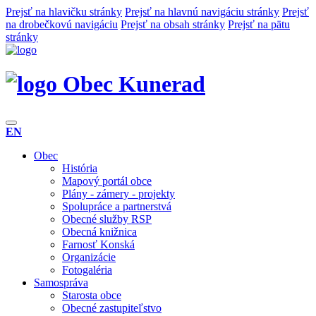
Prejsť na hlavičku stránky
Prejsť na hlavnú navigáciu stránky
Prejsť
na drobečkovú navigáciu
Prejsť na obsah stránky
Prejsť na pätu
stránky
Obec Kunerad
EN
Obec
História
Mapový portál obce
Plány - zámery - projekty
Spolupráce a partnerstvá
Obecné služby RSP
Obecná knižnica
Farnosť Konská
Organizácie
Fotogaléria
Samospráva
Starosta obce
Obecné zastupiteľstvo