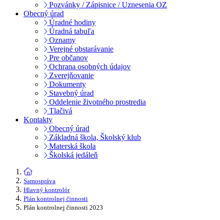
Pozvánky / Zápisnice / Uznesenia OZ
Obecný úrad
Úradné hodiny
Úradná tabuľa
Oznamy
Verejné obstarávanie
Pre občanov
Ochrana osobných údajov
Zverejňovanie
Dokumenty
Stavebný úrad
Oddelenie životného prostredia
Tlačivá
Kontakty
Obecný úrad
Základná škola, Školský klub
Materská škola
Školská jedáleň
Samospráva
Hlavný kontrolór
Plán kontrolnej činnosti
Plán kontrolnej činnosti 2023