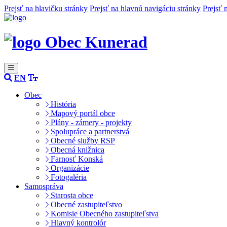
Prejsť na hlavičku stránky
Prejsť na hlavnú navigáciu stránky
Prejsť 
Obec Kunerad
EN
Obec
História
Mapový portál obce
Plány - zámery - projekty
Spolupráce a partnerstvá
Obecné služby RSP
Obecná knižnica
Farnosť Konská
Organizácie
Fotogaléria
Samospráva
Starosta obce
Obecné zastupiteľstvo
Komisie Obecného zastupiteľstva
Hlavný kontrolór